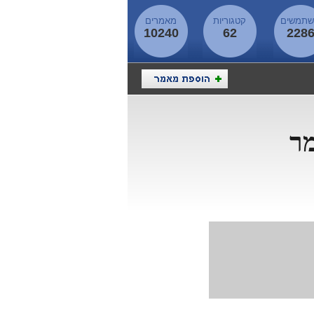
תמשים
קטגוריות
מאמרים
10240
62
228
ר