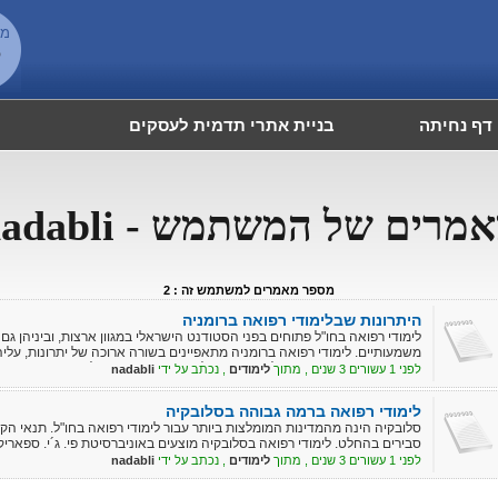
מש
6
דף נחיתה
בניית אתרי תדמית לעסקים
מרים של המשתמש - nadabli
מספר מאמרים למשתמש זה : 2
היתרונות שבלימודי רפואה ברומניה
לימודי רפואה בחו"ל פתוחים בפני הסטודנט הישראלי במגוון ארצות, וביניהן גם
משמעותיים. לימודי רפואה ברומניה מתאפיינים בשורה ארוכה של יתרונות, עליהם 
בחמש אוניברסיטאות מובילות, וביניהם לימודי וטרינריה בחו"ל.
לפני 1 עשורים 3 שנים , מתוך
לימודים
, נכתב על ידי
nadabli
לימודי רפואה ברמה גבוהה בסלובקיה
סלובקיה הינה מהמדינות המומלצות ביותר עבור לימודי רפואה בחו"ל. תנאי הק
סבירים בהחלט. לימודי רפואה בסלובקיה מוצעים באוניברסיטת פי. ג´י. ספאריק
לפני 1 עשורים 3 שנים , מתוך
לימודים
, נכתב על ידי
nadabli