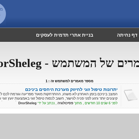
מש
6
דף נחיתה
בניית אתרי תדמית לעסקים
ם של המשתמש - DrorSheleg
מספר מאמרים למשתמש זה : 1
יתרונות טיפול זוגי לחיזוק מערכת היחסים ביניכם
המצב ביניכם בזמן האחרון לא משהו, ההתרחקות מאוד מפריעה וגורמת לכם ל
קיצונים יותר ורגע לפני פניה לגישור, חשוב לנסות טיפול זוגי באמצעות יועץ זו
ביניכם לפני נקיטת צעד משמעותי שאין ממנו חזרה. באמצעות טיפול זוגי באיל
לפני 6 שנים 10 חודשים , מתוך
פסיכולוגיה
, נכתב על ידי
DrorSheleg
הבעיות שיש לכם במערכת היחסים ואף לחזק אותה.