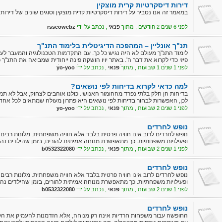
דירות דיסקרטיות קרית מוצקין
במאמר זה אנו נסביר על דירות דיסקרטיות קרית מוצקין וסוגים שונים של דירו
לפני 6 שנים 2 חודשים , מתוך
פנאי
, נכתב על ידי
rsseowebz
תנ"ך אונליין – המהפכה הדיגיטלית בלימוד התנ"ך
לימוד התנ"ך מעולם לא היה נגיש כל כך. עם התקדמות הטכנולוגיה והמעבר לעידן
פיזי כדי לקרוא את דבר ה'. באתר יויו הושקה פינה ייחודית שמביאה את התנ"ך 
המסך שלך, בין אם אתה גולש ממחשב, טאבלט או טלפון.
לפני 1 שנים 1 שבועות , מתוך
פנאי
, נכתב על ידי
yo-yoo
למה כדאי לקרוא בדיחות לפי נושאים?
בדיחות הן חלק בלתי נפרד מההומור האנושי. כולנו אוהבים לצחוק, אבל לא ת
לכן, האפשרות לבחור בדיחות לפי נושאים היא פתרון מעולה שמתאים לכל אחד.
לפני 1 שנים 2 שבועות , מתוך
פנאי
, נכתב על ידי
yo-yoo
נופש לחרדים
נופש לחרדים לרוב אינו חוויה פרטית בלבד אלא חוויה משפחתית. מלונות רבים 
ופעילויות משפחתיות. כך מתאפשרת מנוחה אמיתית להורים, בזמן שהילדים נה
לפני 1 שנים 2 שבועות , מתוך
פנאי
, נכתב על ידי
b0532322080
נופש לחרדים
נופש לחרדים לרוב אינו חוויה פרטית בלבד אלא חוויה משפחתית. מלונות רבים 
ופעילויות משפחתיות. כך מתאפשרת מנוחה אמיתית להורים, בזמן שהילדים נה
לפני 1 שנים 2 שבועות , מתוך
פנאי
, נכתב על ידי
b0532322080
נופש לחרדים
החופשה עבור משפחות חרדיות אינה רק מנוחה, אלא הזדמנות להעמיק את הק