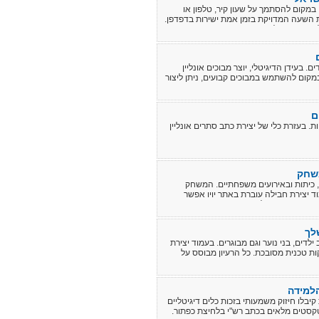
 במקום להסתמך על שעון קיר, טלפון או
את השעה המדויקת בזמן אמת ישירות בדפדפן.
לימודים ואפילו בשימוש משפחתי.
 בעידן הדיגיטלי, יוצר מבוכים אונליין
מקום להשתמש במבוכים קבועים, ניתן ליצור
ם
 בעזרת כלי של יצירת כתב סתרים אונליין
משחק
 כיתות ובאירועים משפחתיים. המשחק
ד יצירת חבילה עוברת באתר יויו אפשר
ומותאמת בדיוק לקבוצה שמשחקת.
לך
לדים, בני נוער וגם מבוגרים. בעמוד יצירת
ת טכנית מסובכת. כל הרעיון מבוסס על
הלמידה
יבלו חיזוק משמעותי בזכות כלים דיגיטליים
טקסטים מלאים בכתב רש"י בלחיצת כפתור.