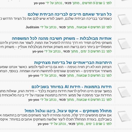
החשובות לקיום חיים ברוח התורה, ומציג את דבריו האחרונים של משה לבני עמו
לפני 1 שנים 9 חודשים , מתוך
פנאי
, נכתב על ידי
yo-yoo
רבים שניתנו בספרים הקודמים, אך עם זאת הוא משלב הסברים עמוקים והדג
החיבור בין העם לאלוהיו ואת חשיבותה של שמירה על המצוות כחלק מייעודו ש
כל הציוד שאתם חייבים לבריכה הביתית שלכם
כשמדובר בבריכה הביתית שלכם, חשוב לוודא שיש לכם את כל הציוד הדרוש כדי
לפני 10 חודשים 4 שבועות , מתוך
פנאי
, נכתב על ידי
Juditsim
אותיות מבולבלות – משחק חשיבה מהנה לכל המשפחה
משחקי מילים תמיד היו דרך נהדרת להפעיל את המוח, לשפר את הזיכרון ולי
הפופולריים ביותר כיום ברשת הוא משחק אותיות מבולבלות אונליין – משחק 
עצמכם, את החברים ואת המשפחה. המטרה במשחק פשוטה: לקבל סדרת אותיות
לפני 11 חודשים 3 ימים , מתוך
פנאי
, נכתב על ידי
yo-yoo
נכונה. זה נשמע פשוט, אבל ברגע שמתחילים לשחק מגלים עד כמה זה מאתגר 
היתרונות הבריאותיים של בדיחות מצחיקות
הצחוק הוא לא רק חוויה נעימה – הוא גם בריא לגוף ולנפש. כאשר אנחנו שומע
משחרר אנדורפינים – הורמונים שגורמים לתחושת רגיעה ושמחה. בנוסף, הצחו
את מערכת החיסון.
לפני 11 חודשים 3 שבועות , מתוך
פנאי
, נכתב על ידי
yo-yoo
חידות בתמונות - חידות AI במיוחד בשבילכם
במשך שנים היינו רגילים לראות חידות כתובות בלבד – חידות הגיון, שאלות מת
מפתיעה ויזואלית ומקורית הרבה יותר.
לפני 11 חודשים 4 שבועות , מתוך
פנאי
, נכתב על ידי
yo-yoo
מחולל משחקים – איקס עיגול, בינגו וגלגל המזל
אם אתם מחפשים דרך קלה, מהנה ומהירה ליצור משחקים מוכרים בהתאמה אי
בשבילכם. בעזרת המחולל תוכלו ליצור שלושה משחקים אהובים במיוחד: איקס עי
נבנה בלחיצת כפתור, עם אפשרות להתאמה אישית מלאה.
לפני 1 שנים 1 ימים , מתוך
פנאי
, נכתב על ידי
yo-yoo