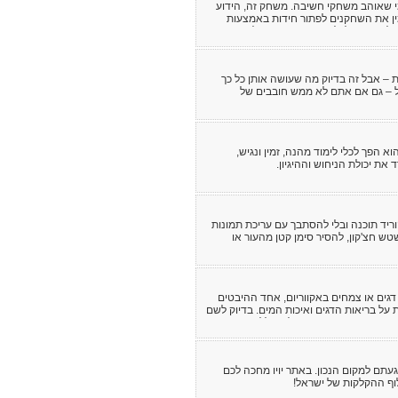
י שאוהב משחקי חשיבה. משחק זה, הידוע
הוא סוג של פאזל יפני שמזמין את השחקנים לפתור חידות באמצעות
צבוע ואילו להשאיר ריקות כדי לחשוף
 – אבל זה בדיוק מה שעושה אותן כל כך
ול – גם אם אתם לא ממש חובבים של
 הפך לכלי לימוד מהנה, זמין ונגיש,
את יכולת הניחוש וההיגיון.
ריד תוכנה ובלי להסתבך עם עריכת תמונות
טש חצ'קון, להסיר סימן קטן מהעור או
דגים או צמחים באקווריום, אחד ההיבטים
על בריאות הדגים ואיכות המים. בדיוק לשם
ת נפח המים באקווריום שלכם, ללא מאמץ
ם למקום הנכון. באתר יויו מחכה לכם
לוף ההקלקות של ישראל!