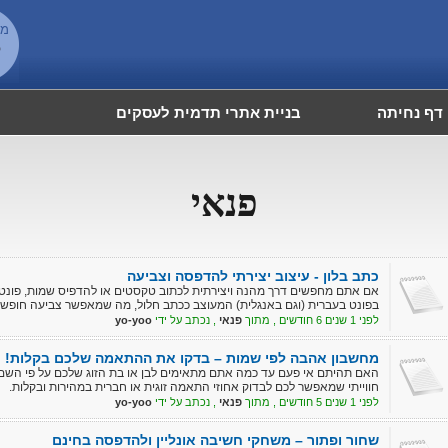
מש
6
דף נחיתה
בניית אתרי תדמית לעסקים
פנאי
כתב בלון - עיצוב יצירתי להדפסה וצביעה
אם אתם מחפשים דרך מהנה ויצירתית לכתוב טקסטים או להדפיס שמות, פונט 
בפונט בעברית (וגם באנגלית) המעוצב ככתב חלול, מה שמאפשר צביעה חופשית
לפני 1 שנים 6 חודשים , מתוך
פנאי
, נכתב על ידי
yo-yoo
מחשבון אהבה לפי שמות – בדקו את ההתאמה שלכם בקלות!
האם תהיתם אי פעם עד כמה אתם מתאימים לבן או בת הזוג שלכם על פי השם
חווייתי שמאפשר לכם לבדוק אחוזי התאמה זוגית או חברית במהירות ובקלות.
לפני 1 שנים 5 חודשים , מתוך
פנאי
, נכתב על ידי
yo-yoo
שחור ופתור – משחקי חשיבה אונליין ולהדפסה בחינם