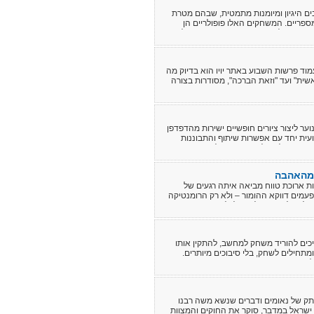
ים היגיון ומיומנות מתמטית, שבהם מטרת
פריים. המשחקים האלו פופולריים הן
ם המחפשים לחדד את כישורי החשיבה שלהם.
ד פרשות השבוע באתר יויו הוא בדיוק מה
ית" ועד "וזאת הברכה", מסודרות בצורה
וער ליצור ציורים חופשיים ישירות מהדפדפן
עית יחד עם אפשרות שיתוף והתבוננות
בדה שכל תהליך הציור מוקלט ומתועד
רך היצירתית שמאחורי היצירה
 מהאהבה
ות ארוכת טווח מביאה איתה רגעים של
לפעמים דווקא ההומור – ולא רק הרומנטיקה
לכם לחייך, ואולי אפילו להזדהות...
ריכים להוריד משחק למחשב, להתקין אותו
ומתחילים לשחק, בלי סיבוכים מיותרים.
דאוג שהן יתפסו מקום יקר.
תק של נאומים ודברים שנשא משה רבנו
 ישראל במדבר, סוקר את החוקים והמצוות