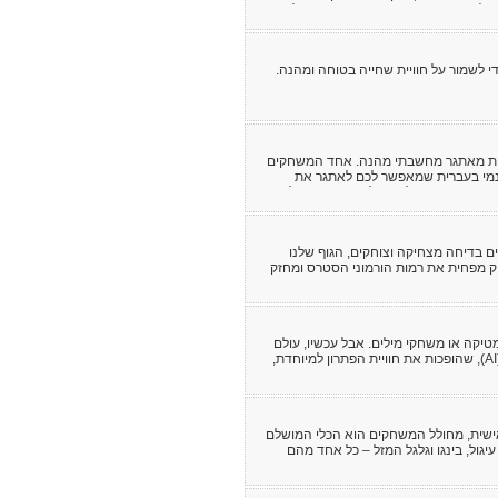
 לפני מותו. בספר דברים יש חזרה על חוקים
שות חדשות שמשמעותם להבהיר ולחזק את
ל עם ישראל בארץ ישראל.
 לשמור על חוויית שחייה בטוחה ומהנה.
הנות מאתגר מחשבתי מהנה. אחד המשחקים
חינמי בעברית שמאפשר לכם לאתגר את
 מעורבבות ולנסות להרכיב מהן מילה
וממכר.
ים בדיחה מצחיקה וצוחקים, הגוף שלנו
ק מפחית את רמות הורמוני הסטרס ומחזק
מטיקה או משחקי מילים. אבל עכשיו, עולם
החידות עבר מהפכה של ממש: חידות בתמונות שנוצרו על ידי בינה מלאכותית (AI), שהופכות את חוויית הפתרון למיוחדת,
שית, מחולל המשחקים הוא הכלי המושלם
גול, בינגו וגלגל המזל – כל אחד מהם