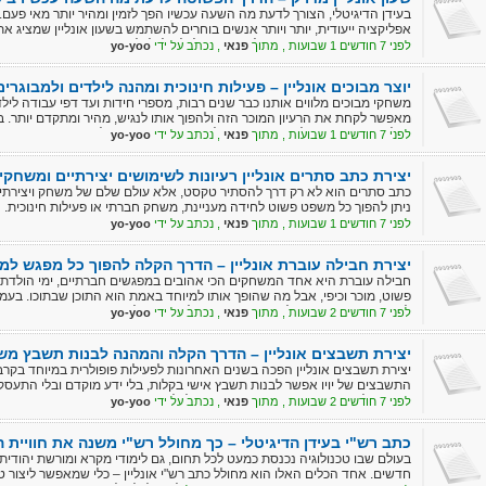
בעידן הדיגיטלי, הצורך לדעת מה השעה עכשיו הפך לזמין ומהיר יותר מאי פעם.
אפליקציה ייעודית, יותר ויותר אנשים בוחרים להשתמש בשעון אונליין שמציג 
מדובר בפתרון נוח, פשוט ויעיל שמתאים לכל גיל ולכל צורך – בבית, בעבודה, ב
לפני 7 חודשים 1 שבועות , מתוך
פנאי
, נכתב על ידי
yo-yoo
יוצר מבוכים אונליין – פעילות חינוכית ומהנה לילדים ולמבוגרים
משחקי מבוכים מלווים אותנו כבר שנים רבות, מספרי חידות ועד דפי עבודה לילדים.
מאפשר לקחת את הרעיון המוכר הזה ולהפוך אותו לנגיש, מהיר ומתקדם יותר. ב
בכל רגע מבוך חדש לגמרי, המותאם לרמת הקושי הרצויה ולמטרת השימוש.
לפני 7 חודשים 1 שבועות , מתוך
פנאי
, נכתב על ידי
yo-yoo
יצירת כתב סתרים אונליין רעיונות לשימושים יצירתיים ומשחקי
כתב סתרים הוא לא רק דרך להסתיר טקסט, אלא עולם שלם של משחק ויצירתיות.
ניתן להפוך כל משפט פשוט לחידה מעניינת, משחק חברתי או פעילות חינוכית.
לפני 7 חודשים 1 שבועות , מתוך
פנאי
, נכתב על ידי
yo-yoo
יצירת חבילה עוברת אונליין – הדרך הקלה להפוך כל מפגש ל
חבילה עוברת היא אחד המשחקים הכי אהובים במפגשים חברתיים, ימי הולדת,
פשוט, מוכר וכיפי, אבל מה שהופך אותו למיוחד באמת הוא התוכן שבתוכו. בעמו
לקחת את המשחק הקלאסי צעד קדימה ולבנות חבילה עוברת אישית, מקורית 
לפני 7 חודשים 2 שבועות , מתוך
פנאי
, נכתב על ידי
yo-yoo
יצירת תשבצים אונליין – הדרך הקלה והמהנה לבנות תשבץ מש
יצירת תשבצים אונליין הפכה בשנים האחרונות לפעילות פופולרית במיוחד בקרב י
התשבצים של יויו אפשר לבנות תשבץ אישי בקלות, בלי ידע מוקדם ובלי התעסקו
הזנת מילים ורמזים, והמערכת כבר דואגת לכל השאר באופן אוטומטי.
לפני 7 חודשים 2 שבועות , מתוך
פנאי
, נכתב על ידי
yo-yoo
כתב רש"י בעידן הדיגיטלי – כך מחולל רש"י משנה את חוויית 
בעולם שבו טכנולוגיה נכנסת כמעט לכל תחום, גם לימודי מקרא ומורשת יהודית ק
חדשים. אחד הכלים האלו הוא מחולל כתב רש"י אונליין – כלי שמאפשר ליצור 