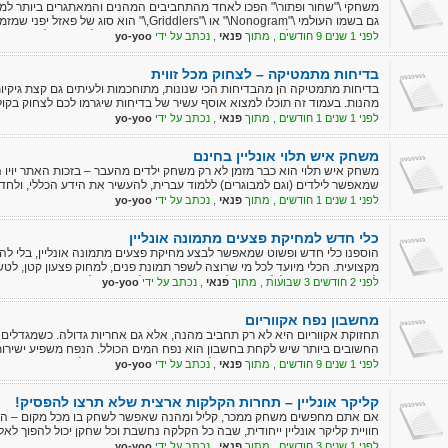
משחקי \"שחור ופתור\" הפכו לאחד מהתחביבים המהנים והמאתגרים ביותר למ
גם בשמו העולמי \"Nonogram\" או \"Griddlers,\" 
צביעת משבצות על פי רמזים מספריים. השחקנים נדרשים לפענח אילו משבצות ל
לפני 1 שנים 9 חודשים , מתוך
פנאי
, נכתב על ידי
yo-yoo
תמונה מוסתרת.
בדיחות מתמטיקה – לצחוק מכל זווית
בדיחות מתמטיקה הן מהבדיחות הכי שנונות, מתוחכמות ולעיתים גם קצת גיקיות
מהנות. בעמוד זה תוכלו למצוא אוסף עשיר של בדיחות שיגרמו לכם לצחוק בק
נוסחאות ומשוואות.
לפני 1 שנים 1 חודשים , מתוך
פנאי
, נכתב על ידי
yo-yoo
משחק איש תלוי אונליין בחינם
משחק איש תלוי הוא כבר מזמן לא רק משחק ילדים מהעבר – בזכות האתר יויו הוא
שמאפשר לילדים (וגם למבוגרים) ללמוד עברית, להעשיר את הידע הכללי, ולחדד 
לפני 1 שנים 1 חודשים , מתוך
פנאי
, נכתב על ידי
yo-yoo
כלי חדש למחיקת פצעים מתמונה אונליין
הוספנו כלי חדש ופשוט שמאפשר לבצע מחיקת פצעים מתמונה אונליין, בלי להו
מקצועית. הכלי מיועד לכל מי שרוצה לשפר תמונת פנים, למחוק פצעון קטן, לטש
לנקות תמונת פרופיל לפני ששולחים אותה או מעלים אותה לרשת.
לפני 2 חודשים 3 שבועות , מתוך
פנאי
, נכתב על ידי
yo-yoo
מחשבון נפח אקווריום
תחזוקת אקווריום היא לא רק תחביב מהנה, אלא גם אחריות גדולה. כשמגדלים 
החשובים ביותר שיש לקחת בחשבון הוא נפח המים הכולל. הנפח משפיע ישירות 
כך נוצר "מחשבון נפח אקווריום", כלי פשוט אך עוצמתי שעוזר לחשב במדויק א
לפני 1 שנים 9 חודשים , מתוך
פנאי
, נכתב על ידי
yo-yoo
מיותר.
קליקר אונליין – תחרות הקלקות ארצית שלא תרצו להפסיק!
אם אתם מחפשים משחק ממכר, קליל ומהנה שאפשר לשחק בו מכל מקום – הגעת
חוויית קליקר אונליין ייחודית, שבה כל הקלקה נחשבת וכל שחקן יכול להפוך לא
לפני 1 שנים 3 חודשים , מתוך
פנאי
, נכתב על ידי
yo-yoo