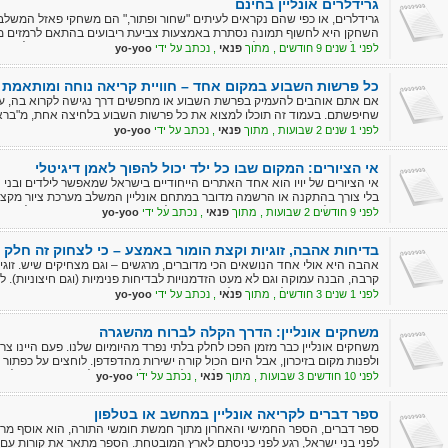
גרידלרים אונליין בחינם
גרידלרים, או כפי שהם נקראים לעיתים "שחור ופתור," הם משחקי פאזל המשלב
השחקן היא לחשוף תמונה נסתרת באמצעות צביעת ריבועים בהתאם לרמזים מס
באונליין והן בדפי עבודה להדפסה, ומהווים אתגר עבור חובבי חידות ופאזלי
לפני 1 שנים 9 חודשים , מתוך
פנאי
, נכתב על ידי
yo-yoo
כל פרשות השבוע במקום אחד – חוויית קריאה נוחה ומותאמת
אם אתם אוהבים להעמיק בפרשת השבוע או מחפשים דרך נגישה לקרוא בה, עמו
שחיפשתם. בעמוד זה תוכלו למצוא את כל פרשות השבוע בלחיצה אחת, מ"בראש
נוחה וברורה.
לפני 1 שנים 2 שבועות , מתוך
פנאי
, נכתב על ידי
yo-yoo
אי הציורים: המקום שבו כל ילד יכול להפוך לאמן דיגיטלי
אי הציורים של יויו הוא אחד האתרים הייחודיים בישראל שמאפשר לילדים ובני נ
בלי צורך בהתקנה או הרשמה מדובר במתחם אונליין המשלב מערכת ציור מקצו
בציורים של אחרים מה שמיוחד באתר הוא לא רק מצב הציור החופשי, אלא העו
לפני 9 חודשים 2 שבועות , מתוך
פנאי
, נכתב על ידי
yo-yoo
לסרטון שניתן לצפייה ושיתוף כך הגולש לא משתף רק ציור סופי אלא גם את הד
בדיחות אהבה, זוגיות וקצת הומור באמצע – כי לצחוק זה חלק
אהבה היא אולי אחד הנושאים הכי מדוברים, מרגשים – וגם מצחיקים שיש. זוגי
קרבה, הבנה עמוקה וגם לא מעט הזדמנויות לבדיחות פנימיות (וגם חיצוניות). 
– הוא זה ששומר על הזוג יחד לאורך זמן. הנה כמה בדיחות אהבה וזוגיות שיגרמו 
לפני 1 שנים 3 חודשים , מתוך
פנאי
, נכתב על ידי
yo-yoo
משחקים אונליין: הדרך הקלה לברוח מהשגרה
משחקים אונליין כבר מזמן הפכו לחלק בלתי נפרד מהיומיום שלנו. פעם היינו צ
ולפנות מקום בזיכרון, אבל היום הכול קורה ישירות מהדפדפן. לוחצים על כפתור 
היתרון הזה משמעותי במיוחד בטלפון – לא צריך להוריד אפליקציות כבדות ולא ל
לפני 10 חודשים 3 שבועות , מתוך
פנאי
, נכתב על ידי
yo-yoo
ספר דברים לקריאה אונליין במחשב או בטלפון
ספר דברים, הספר החמישי והאחרון מתוך חמשת חומשי התורה, הוא אוסף מר
לפני בני ישראל, רגע לפני כניסתם לארץ המובטחת. הספר מתאר את קורות עם