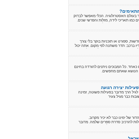
מתאימים?
 בעולם האסטרולוגיה. הכלי מאפשר לבדוק
 כמו תאריכי לידה, מזלות והפרשי שנים.
וצאה מדויקת ומהירה על אחוזי ההתאמה
דשות, ספורט או תוכניות בוקר בלי צורך
יו ברכב: תדר משתנה לפי מקום. אתה יכול
ן עמוד תדרי רדיו בישראל הוא כלי סופר
רשימת תדרים מסודרת, טבלת תדרים רדיו FM לפי אזורים, ואפשרות למצוא תדר גלגלצ או תדר גלצ
 כאחד. כל המבוכים ניתנים להורדה בחינם
או הנושא שאתם מחפשים.
עילות יצירה רגועה
לגיל הרך מדובר בפעילות פשוטה, זמינה
בות כבר מגיל צעיר
ר של ימינו כבר לא יכיר מקרוב.
לות להרכיב סדרת ספרים שלמה. מדובר
צברו – אך מתקשים לעשות זאת באופן
משפחה, יכולה להיות מתנה נפלאה ומרגשת
ספר הזה מדור לדור.
שראל