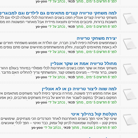
מה שבעבר דרש ניסיון וידע טכני, הפך היום לזמין לכל תלמיד, מורה או הורה.
לפני 8 חודשים 5 ימים , מתוך
פנאי
, נכתב על ידי
yo-yoo
למה משחקי טריוויה קצרים מתאימים גם לילדים וגם למבוגרים
משחקי טריוויה קצרים אונליין הפכו בשנים האחרונות לכלי מעולה לבילוי וגם 
תשובות ברורות, סיבובים מהירים ותוצאה מיידית אבל מאחורי הפשטות הזו 
עובדים מצוין גם אצל ילדים, גם אצל נוער וגם אצל מבוגרים
לפני 8 חודשים 5 ימים , מתוך
פנאי
, נכתב על ידי
yo-yoo
יצירת משחקי טריוויה
כשמחפשים פעילות כיפית לערב חברה, יום הולדת או מפגש משפחתי חוזרים ש
לא באמת מתאימים לקבוצה, וחלק מהמשתתפים מרגישים שהם סתם צופים מהצד
אונליין יכול לעשות שינוי גדול
לפני 8 חודשים 5 ימים , מתוך
פנאי
, נכתב על ידי
yo-yoo
מחולל טריוויה אמת או שקר אונליין
משחקי אמת או שקר הפכו בשנים האחרונות לכלי פופולרי במיוחד בעולם ההור
פשוט, ברור ומיידי – מציגים משפט קצר, והמשתתף צריך להחליט האם מדובר ב
בהסברים ארוכים, ולכן גם תלמידים וגם מבוגרים נכנסים למשחק בקלות
לפני 8 חודשים 5 ימים , מתוך
פנאי
, נכתב על ידי
yo-yoo
למה שווה ליצור טריוויה כן או לא אונליין
אם אתה מחפש דרך פשוטה, מהירה ובעיקר כיפית ליצור משחקים מותאמים אישית,
המקום בשבילך במקום לשבור את הראש על בניית משחקים מורכבים, כאן אפשר
לשתף אותו עם חברים, תלמידים או משפחה, ולראות איך כולם נכנסים לאקשן
לפני 8 חודשים 5 ימים , מתוך
פנאי
, נכתב על ידי
yo-yoo
הקלטת קול בהילוך איטי
שינוי קול איטי הפך בשנים האחרונות לאחד הטרנדים הכי מצחיקים, שימושיי
גימיק קטן – הקלטה שמואטת לכיוון קול עמוק, כבד ואיטי – הפך לכלי שאנשים 
עריכת תוכן, שליחת הודעות משעשעות לחברים ועוד. בעמוד שינוי קול איטי אונליי
לפני 8 חודשים 1 שבועות , מתוך
פנאי
, נכתב על ידי
yo-yoo
בלחיצת כפתור, לבחור את רמת האיטיות, ולהוריד את ההקלטה ישירות לטלפון א