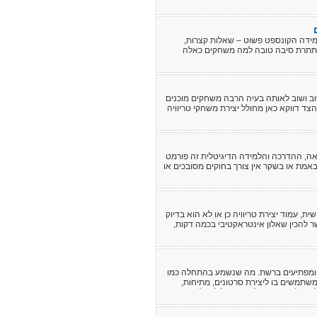
ללמידה הקונספט פשוט – שאלות קצרות,
מסתתרת סיבה טובה למה משחקים כאלה
וב ושוב לאותה בעיה הרבה משחקים מוכנים
 דווקא כאן מחולל יצירת משחקי טריוויה
אה, ההדרכה והלמידה הדיגיטלית זה פורמט
אמת או בשקר אין צורך בחוקים מסובכים או
 עמוד יצירת טריוויה כן או לא הוא בדיוק
 להכין שאלון אינטראקטיבי בכמה דקות,
ם ומפתיעים ברשת. מה שנשמע בהתחלה כמו
משתמשים בו ליצירת סרטונים, מתיחות,
ן של אתר יויו, כל אחד יכול להקליט
ו למחשב בלי להתקין כלום.