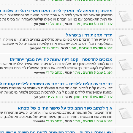
מחשבון התאמה לפי תאריך לידה: האם תאריכי הלידה שלכם 
מחשבון התאמה לפי תאריך לידה הוא אחד הכלים המעניינים והמפתיעים ביותר
את רמת התאמתכם עם בני זוג, חברים או אפילו קולגות לעבודה, על בסיס נתונים
באמצעות אלגוריתמים מתקדמים ושיטות אסטרולוגיות מסורתיות, ניתן לקבל ת
לפני 1 שנים 6 חודשים , מתוך
פנאי
, נכתב על ידי
yo-yoo
שלכם.
תדרי תחנות רדיו בישראל
רדיו עדיין אחד הדברים הכי כיפיים שיש: מדליקים, בוחרים תחנה, ויש מוזיקה, ח
באפליקציות ובלי חיפוש. אבל יש בעיה אחת קלאסית שמכירים כל מי ששומע רד
להתרגל לתדר מסוים של גלצ, ואז כשנכנסים לאזור אחר בארץ הקליטה יורדת. לכ
לפני 6 חודשים 3 שבועות , מתוך
פנאי
, נכתב על ידי
yo-yoo
שימושי לכל מי שרוצה 
במהירות.
מבוכים להדפסה - קטגוריות שונות לחוויית מבוך ייחודית!
כנסו לאתר למצוא מגוון רחב של מבוכים להדפסה, המתאימים לילדים ומבוגרים
ומחולקים לקטגוריות, כך שתוכלו למצוא את המבוך המושלם לפי רמת הקושי 
לפני 1 שנים 8 חודשים , מתוך
פנאי
, נכתב על ידי
yo-yoo
דפי צביעה קלים לילדים – דפי צביעה פשוטים לילדים קטנים לפ
דפי צביעה קלים לילדים הם אחד מסוגי הפעילויות האהובים והשימושיים ביותר 
ומהנה שמאפשרת לילדים קטנים ליצור, להתנסות בצבעים ולפתח מיומנויות חשו
לפני 7 חודשים 5 ימים , מתוך
פנאי
, נכתב על ידי
yo-yoo
איך לכתוב ספר המבוסס על סיפור החיים של סבתא
הדור המבוגר של המשפחה, מורכב מאנשים שחוו אתגרים, קשיים ומהמורות שהדו
ההרפתקאות והמעשיות השזורות בתוך סיפור החיים של סבא וסבתא שלכם, יכו
באנשים שרק משוועים להעביר הלאה, אל הצאצאים, את הידע והניסיון הרב ש
לפני 6 שנים 1 חודשים , מתוך
פנאי
, נכתב על ידי
doronta
שיהיה באמת נגיש לצעירים. כתיבת ספר שיתבסס על קורות חייהם של ראשי ה
עבורם וכמובן נכס של ממש – בעבור הצאצאים שלהם, אשר יוכלו להעביר את ה
שעון אונליין מדויק – הדרך הפשוטה לדעת מה השעה עכשיו בי