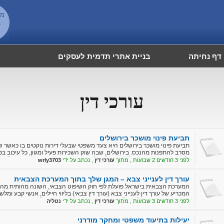
מש
6
דף נחיתה
בניית אתרי תדמית לעסקים
עורכי דין
תביעת פינוי מושכר בירושלים
תביעת פינוי מושכר בירושלים היא צעד משפטי שבעלי דירות נוקטים בו כאשר 
מסרב להתפנות מהנכס. בירושלים, שבה שוק השכירות פעיל ומגוון, כל עיכוב בפ
ולחוסר ודאות מתמשך. לכן חשוב לפעול בזמן, בצורה מסודרת וחוקית, כדי להח
לפני 3 חודשים 2 שבועות , מתוך
עורכי דין
, נכתב על ידי
wrly3703
עורך דין לענייני צבא – המגן שלך בתוך המערכת הצבאית
המערכת הצבאית בישראל פועלת לפי חוק השיפוט הצבאי, השונה מהותית מהד
המכריע של עורך דין לענייני צבא (עורך דין צבאי) בליווי חיילים, אנשי קבע ומלש
האכיפה והמשפט של צה"ל. המאמר מפרט את תחומי הטיפול העיקריים: עבירות פל
לפני 3 חודשים 3 שבועות , מתוך
עורכי דין
, נכתב על ידי
נטליה
בוועדות רפואיות ושחרור מצה"ל, ומדגיש כי פנייה מוקדמת לייעוץ משפטי יכולה ל
הפרט במערכת נוקשה והיררכית.
יעילות בתיעוד משפטי ומחקר מודרני