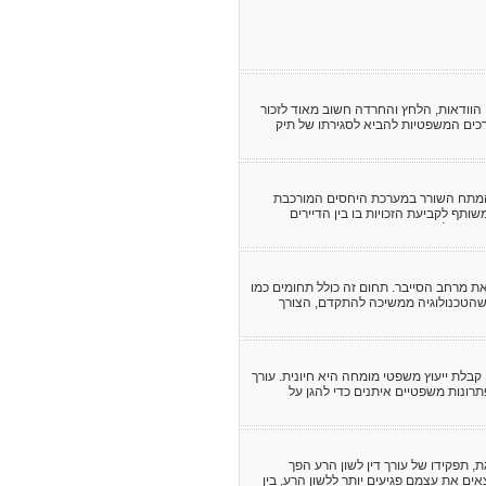
 הוודאות, הלחץ והחרדה חשוב מאוד לזכור
רכים המשפטיות להביא לסגירתו של תיק
מהמתח השורר במערכת היחסים המורכבת
ותף לקביעת הזכויות בו בין הדיירים
ת מנהלי הבית המשותף ומתחזקיו ובניה
 נסקור את סוגי ההסכמות הנדרשות לצורך
ת מרחב הסייבר. תחום זה כולל תחומים כמו
כל שהטכנולוגיה ממשיכה להתקדם, הצורך
שמעותי.
קבלת ייעוץ משפטי מומחה היא חיונית. עורך
פתרונות משפטיים איתנים כדי להגן על
 תפקידו של עורך דין לשון הרע הפך
אים את עצמם פגיעים יותר ללשון הרע, בין