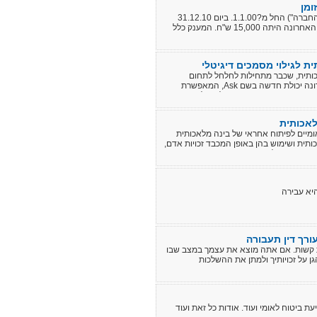
ומן
ר ברד יועץ שיווק בעל שם עולמי, עבד בחברת "סופר טכנולוגיה בע"מ" (להלן - "החברה") החל מ?1.1.00. ביום 31.12.10
פרש מן החברה וקיבל ביום 1.1.11 מענק פרישה בסך 200,000 ש"ח. משכורתו האחרונה היתה 15,000 ש"ח. המענק כלל
20,000 ש"ח פדיון ימי חופשה, 30,000 ש"ח פדיון ימי מחלה. בנוסף קיבל מר ברד סכום חד פעמי בסך 1,000,000 ש"ח
 לגילוי מסמכים דיגיטלי
כותית, שכבר מתחילות לחלחל לתחום
המשפט ולשנות את פני המקצוע. חברת Reveal לגילוי אלקטרוני השיקה לאחרונה יכולת חדשה בשם Ask, המאפשרת
 מורכבות. זוהי רק ההתחלה של המהפכה
לאכותית
ומיים לפיתוח אחראי של בינה מלאכותית
ותית ושימוש בהן באופן המכבד זכויות אדם,
רתם רבות ליוזמה.
יא עבירה
רך דין תעבורה
 קשות. אם אתה מוצא את עצמך במצב שבו
ן על זכויותיך ולמתן את ההשלכות
עת ביטוח לאומי ועוד. אודות כל זאת ועוד