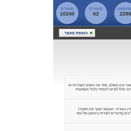
תמשים
קטגוריות
מאמרים
10240
62
228
שוכר אינו משלם, מפר את הסכם השכירות או
ינוי עלול לגרום להפסד כלכלי משמעותי
זיר את השליטה על הנכס ולצמצם נזקים.
ין האזרחי. המאמר סוקר את תפקידו
"בים (מיועדים לשירות ביטחון) מול גופי
יליות בתוך הצבא, עריקות ונפקדות, ייצוג
מנוע רישום פלילי ולהבטיח הגנה על זכויות