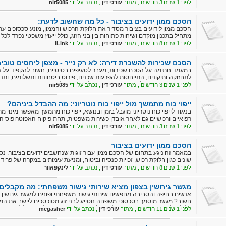
לפני 1 שנים 3 חודשים , מתוך
עורכי דין
, נכתב על ידי
nir5085
הסכם ממון ידועים בציבור - כל מה שחשוב לדעת:
הסכם ממון לידועים בציבור מסדיר את חלוקת הרכוש והממון, מונע סכסוכים עתיד
מתחיל בתכנון מוקדם ושיחות פתוחות בין בני הזוג, כולל ייעוץ משפטי נפרד לכ
מתייחס להיבטים ייחודיים לידועים בציבור, כמו הגדרת תחילת החיים המשותפים
לפני 1 שנים 8 חודשים , מתוך
עורכי דין
, נכתב על ידי
iLink
הסכם שכירות להשכרת דירה: לא רק נייר - מצפן ליחסים טובי
במעמד חתימה על הסכם שכירות, מעבר לסעיפים בסיסיים, חשוב להקפיד על הג
לתחזוקה ותיקונים, התייחסות להפרעות שכנים, פירוט ביטחונות ותשלומים, ות
בין הצדדים חיוניות ליחסי שכירות טובים ולמניעת מחלוקות עתידיות.
לפני 1 שנים 3 חודשים , מתוך
עורכי דין
, נכתב על ידי
nir5085
ייפוי כוח מתמשך מול ייפוי כוח נוטריוני: מה ההבדל ביניהם?
בניגוד לייפוי כוח נוטריוני מוגבל בזמן ובנושא, ייפוי כוח מתמשך מאפשר מינוי
רפואיים ורכושיים גם לאחר אובדן כשירות משפטית, תחת פיקוח האפוטרופוס הכ
לפני 1 שנים 3 חודשים , מתוך
עורכי דין
, נכתב על ידי
nir5085
הסכם ממון ידועים בציבור
במאמר זה ניגע בתחום של הסכם ממון עבור זוגות שנחשבים ידועים בציבור. 
שונים כגון חלוקת רכוש, זכויות פנסיה וביטוח, ומניעת עימותים במקרה של פרי
ממון בצורה מקצועית ומאוזנת, תוך שמירה על הפרטיות וההוגנות.
לפני 1 שנים 8 חודשים , מתוך
עורכי דין
, נכתב על ידי
לינקפאוור
מגשר גירושין בצפון מציא שירותי גישור משפחתי: מה מקבלים
אנשים בחיפה והסביבה מחפשים שירותי גישור משפחתי ופונים למגשר גירושין 
חשוב? מגשר מוסמך בסכסוכי משפחה נוסייע לבני זוג מסוכסכים ליישב את המחלו
עלולים להיות ממושכים, יקרים ולגרום למתחים ועוגמת נפש להורים ולילדיהם.
לפני 1 שנים 11 חודשים , מתוך
עורכי דין
, נכתב על ידי
megasher
כללים..