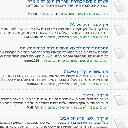
עשרה טיפים לבחירת עורך דין תעבורה מומלץ
עשרה טיפים לבחירה של עו"ד תעבורה מומלץ שחשוב להכיר
לפני 1 שנים 11 חודשים , מתוך
עורכי דין
, נכתב על ידי
Kokei
איך לסגור תיק פלילי?
עצם קיומו של תיק חקירה פתוח פוגע באיכות חייו של האדם. מעבר לתחושת אי
כי תיק חקירה פתוח עשוי להבשיל לכדי כתב אישום. במאמר זה, נסקור מהן הד
פלילי.
לפני 5 שנים 1 חודשים , מתוך
עורכי דין
, נכתב על ידי
Koked007
הסכמת דיירים לביצוע פעולות בניה בבית המשותף
תביעות של דיירים בבית המשותף מביאות בד"כ להכרעה מחלוקות הנובעות 
בבית המשותף. התביעות עוסקות במגוון נושאים הקשורים לאופן ניהול הבית המש
וביניהם: הסדרת ניהול ואחזקת הרכוש המשותף, הצמדות של רכוש משותף, זהו
לפני 1 עשורים 2 שנים , מתוך
עורכי דין
, נכתב על ידי
omer1024
(בניה ברכוש המשותף, בניה בדירה או בניה בשטח שהוצמד לדירה). במאמר זה
בניה בבית המשותף.
מה עושה עורך דין סייבר?
עורך דין סייבר הוא איש מקצוע משפטי המתמחה בחוקים ובתקנות המסדירים א
הגנת מידע, פרטיות דיגיטלית, אבטחת סייבר וקניין רוחני בעולם הדיגיטלי. כ
במומחים משפטיים המבינים את המורכבויות של העולם הדיגיטלי גדל באופן מ
לפני 2 שנים 1 חודשים , מתוך
עורכי דין
, נכתב על ידי
Mall4All
עורך דין סייבר
בעולם הדיגיטלי המהיר, שבו פרצות נתונים ואיומי סייבר מהווים דאגה מתמדת, 
דין סייבר הוא השותף הייעודי שלכם בניווט במורכבות של דיני הסייבר, המציע 
הנכסים הדיגיטליים שלכם ולהבטיח עמידה בתקנות המתפתחות ללא הרף.
לפני 2 שנים 2 חודשים , מתוך
עורכי דין
, נכתב על ידי
Mall4All
עורך דין לשון הרע תל אביב
בתל אביב, עיר הידועה בנוף המשפטי הדינמי שלה ובסביבת העסקים המשגשגת,
למשמעותי יותר ויותר. ככל שהעידן הדיגיטלי מתקדם, יחידים ועסקים כאחד מוצ