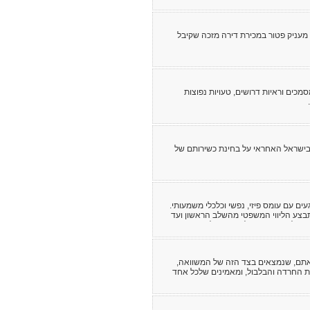
ין, (שבח ורכישה), תשכ"ג-1963 (להלן - החוק) מעניק פטור במכירת דירה מזכה שקיבל
ים וראיות דרושים, טעויות נפוצות
 בישראל האחראי על בחינת כשירותם של
ים עם עומס פיזי, נפשי וכלכלי משמעותי.
מתבצע הליווי המשפטי מהשלב הראשון ועד
תן המלצות מעשיות לשמירה על זכויות
 אתם, שנמצאים בצד הזה של המשוואה,
את החרדה והבלבול, ומאמינים שלכל אחד