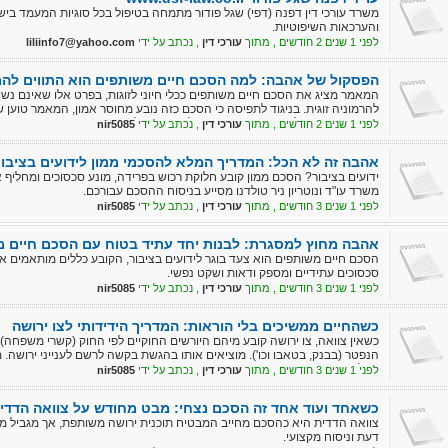
משרד עורכי דין דפנה (דפי) שגל פודור מתמחה בטיפול בכל סוגיות המעמד ב
והערכאות השיפוטיות.
לפני 1 שנים 2 חודשים , מתוך
עורכי דין
, נכתב על ידי
liliinfo7@yahoo.com
הפסקול של אהבה: למה הסכם חיים משותפים הוא התווים להרמ
המאמר מציג את הסכם חיים משותפים ככלי חיוני לזוגות, בפרט אלו שאינם נשו
להרמוניה זוגית. בניגוד לתפיסה כי הסכם כזה נובע מחוסר אמון, המאמר טוען ש
פתוחה, ומטרתו ליצור ודאות, שקיפות ולמנוע קונפליקטים עתידיים.
לפני 1 שנים 2 חודשים , מתוך
עורכי דין
, נכתב על ידי
nir5085
אהבה זה לא הכל: המדריך המלא להסכמי ממון לידועים בציבור
ידועים בציבור? הסכם ממון קובע חלוקת רכוש בפרידה, מונע סכסוכים ומחליף א
משרד עו"ד ונוטריון ניר טולדנו מסייע בניסוח ההסכם עבורכם.
לפני 1 שנים 3 חודשים , מתוך
עורכי דין
, נכתב על ידי
nir5085
אהבה מחוץ למסגרת: לבנות יחד עתיד בטוח עם הסכם חיים 
הסכם חיים משותפים הוא צעד בוגר לידועים בציבור, הקובע כללים מותאמים אי
סכסוכים עתידיים ומספק ודאות ושקט נפשי.
לפני 1 שנים 3 חודשים , מתוך
עורכי דין
, נכתב על ידי
nir5085
כשהחיים ממשיכים בלי הוראות: המדריך הידידותי לצו ירושה
כשאין צוואה, צו ירושה קובע מיהם היורשים החוקיים לפי החוק (קשרי משפחה) 
הנפטר (בבנק, בטאבו וכו'). מוציאים אותו בהגשת בקשה לרשם לענייני ירושה. משרד
בהליך.
לפני 1 שנים 3 חודשים , מתוך
עורכי דין
, נכתב על ידי
nir5085
כשאחד ועוד אחד זה הסכם נצחי: מבט מחודש על צוואה הדדי
צוואה הדדית היא כהסכם מחייב המבטיח תוכנית ירושה משותפת, אך מגביל מא
דעת וניסוח מקצועי.