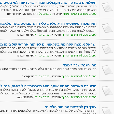
תשלומים בעת פרישה; תקבולים עבור ייעוץ; דיווח לפי בסיס מז
לפני 1 עשורים 1 שנים , מתוך
עורכי דין
, נכתב על ידי
מנחם כהן, עו"ד (רו"ח)
תשלום בגין אי תחרות, שמירה על סודיות וויתור על זכות תביעה כנגד החברה.
המהפכה המשפטית הדיגיטלית: כלי חדש מבוסס בינה מלאכותית
בשנים האחרונות אנו עדים להתפתחויות מרשימות ביותר בתחום הבינה המלא
למשתמשים לבצע חיפוש מסמכים בעזרת שאלות בשפה טבעית במקום שאילתות
לפני 2 שנים 6 חודשים , מתוך
עורכי דין
, נכתב על ידי
לפידות וינברגר
שצפויה להגיע לעולם עריכת הדין בעקבות התקדמות הבינה המלאכותית.
ישראל אימצה עקרונות בינלאומיים לפיתוח אחראי של בינה מ
ישראל, מובילה עולמית בטכנולוגיה ובחדשנות, אימצה לאחרונה עקרונות בינלא
(AI). מהלך זה הוא צעד משמעותי לקראת הבטחת פיתוח טכנולוגיות בינה מלאכ
מקדם שוויון ומונע אפליה. משרד החדשנות והמדע, בשיתוף משרד המשפטים, נ
לפני 2 שנים 6 חודשים , מתוך
עורכי דין
, נכתב על ידי
לפידות וינברגר
מהי הגנת שכר לעובד
מהי הגנת שכר לעובד שכיר ומה החשיבות שלה ומדוע אי עמידה בתנאי החוק ה
לפני 2 שנים 8 חודשים , מתוך
עורכי דין
, נכתב על ידי
דוד קזראל
משטרת האכיפה תפסה אותך נוהג בשכרות? אל דאגה, פנה לעו
נהיגה תחת השפעת אלכוהול היא עבירה חמורה שעלולה להיות בעלת השלכות
משטרת האכיפה תפסה אותך נוהג בשכרות, חיוני לנקוט בפעולה מיידית כדי להג
האפשריות
לפני 2 שנים 9 חודשים , מתוך
עורכי דין
, נכתב על ידי
moq999999q
עורך דין לתביעת הביטוח הלאומי
היתרונות הבולטים של עורך דין לביטוח לאומי, באיזה שלב פונים לעורך דין לתבי