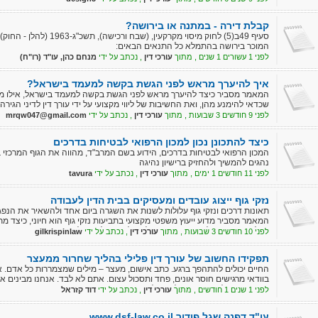
קבלת דירה - במתנה או בירושה?
סעיף 49ב(5) לחוק מיסוי מקרקע
המוכר בירושה בהתמלא כל התנאים הבאים:
לפני 1 עשורים 1 שנים , מתוך
עורכי דין
, נכתב על ידי
מנחם כהן, עו"ד (רו"ח)
איך להיערך מראש לפני הגשת בקשה למעמד בישראל?
המאמר מסביר כיצד להיערך מראש לפני הגשת בקשה למעמד בישראל, אילו מסמכ
שכדאי להימנע מהן, ואת החשיבות של ליווי מקצועי על ידי עורך דין לדיני הגירה.
לפני 9 חודשים 3 שבועות , מתוך
עורכי דין
, נכתב על ידי
mrqw047@gmail.com
כיצד להתכונן נכון למכון הרפואי לבטיחות בדרכים
המכון הרפואי לבטיחות בדרכים, הידוע בשם המרב"ד, מהווה את הגוף המרכזי
נהגים להמשיך ולהחזיק ברישיון נהיגה
לפני 11 חודשים 1 ימים , מתוך
עורכי דין
, נכתב על ידי
tavura
נזקי גוף ייצוג עובדים ומעסיקים בבית הדין לעבודה
תאונות דרכים ונזקי גוף עלולות לשנות את השגרה ביום אחד ולהשאיר את הנפגע
המאמר מסביר מדוע ייעוץ משפטי מקצועי בתביעות נזקי גוף הוא חיוני, כיצד 
קבלת הפיצוי, ואילו יתרונות קיימים לניהול נכון של התהליך. בנוסף, המאמר נו
לפני 10 חודשים 3 שבועות , מתוך
עורכי דין
, נכתב על ידי
gilkrispinlaw
הנפגעים והבטחת פיצוי הוגן ושקט נפשי לאורך כל ההליך.
תפקידו החשוב של עורך דין פלילי בהליך שחרור ממעצר
החיים יכולים להתהפך ברגע. כתב אישום, מעצר – מילים שמצמררות כל אדם.
בוודאי מרגישים חוסר אונים, פחד ותסכול עצום. אתם לא לבד. אנחנו מבינים 
מגיע ייצוג הולם והזדמנות להגן על חפותו.
לפני 1 שנים 1 חודשים , מתוך
עורכי דין
, נכתב על ידי
דוד קזראל
עו"ד דפנה שגל פודור www.dsf-law.co.il