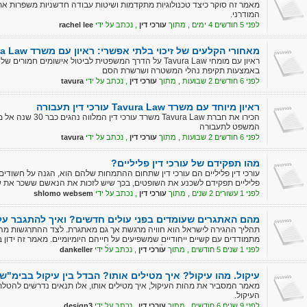
מאמר זה סוקר כיצד טכנולוגיות מתקדמות ושיטות עבודה חדשניות משפרות א
המודרני.
לפני 5 חודשים 4 ימים , מתוך
עורכי דין
, נכתב על ידי
rachel lee
מאחורי הקלעים של זיכוי בלתי אפשרי: ראיון עם משרד Tavura Law
ראיון עם מומחי Tavura Law על הדרך המשפטית לביטול אישומים
באמצעות תקיפת נהלי המשטרה ושרשרת הסם
לפני 6 חודשים 2 שבועות , מתוך
עורכי דין
, נכתב על ידי
tavura
ראיון מיוחד עם משרד Tavura Law עורכי דין תעבורה
הכירו את חברת ura Law
המשפט לתעבורה
לפני 6 חודשים 2 שבועות , מתוך
עורכי דין
, נכתב על ידי
tavura
מהו תפקידם של עורכי דין פליליים?
עורכי דין פליליים הם עורכי דין שתחום ההתמחות שלהם הוא, הגנה על חשודים בב
פליליים תפקידם לשכנע את השופטים, בכך שיש לזכות את הנאשם ששכר את ש
לפני 1 עשורים 2 שנים , מתוך
עורכי דין
, נכתב על ידי
shlomo websem
מהם האתגרים שעומדים בפני עולים חדשים? ואיך להתגבר על
תהליך ההגירה לישראל הוא חוויה מרגשת אך גם מאתגרת. לצד ההתרגשות מה
מתמודדים עם קשיים ייחודיים שמשפיעים על חייהם היומיומיים. מאמר זה ידון 
חדשים ויציע דרכים מעשיות להתמודדות מוצלחת.
לפני 1 שנים 5 חודשים , מתוך
עורכי דין
, נכתב על ידי
dankeller
עיקול. מהו עיקול? איך מטילים אותו? הבדל בין עיקול בבימ"ש 
מאמר המסביר את מהות העיקול, איך מטילים אותו, אלו תנאים נדרשים להטלתו,
העיקול.
לפני 9 שנים 6 חודשים , מתוך
עורכי דין
, נכתב על ידי
design3