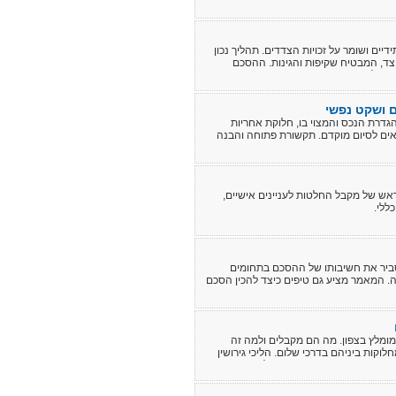
יים ושומר על זכויות הצדדים. תהליך נכון
ל צד, המבטיח שקיפות והגינות. ההסכם
 וחלוקת רכוש טרום הזוגיות.
ם ושקט נפשי
דרת הנכס והמצוי בו, חלוקת אחריות
נאים לסיום מוקדם. תקשורת פתוחה והבנה
 מראש של מקבל החלטות לעניינים אישיים,
ללי.
נסביר את חשיבותו של ההסכם בתחומים
דה. המאמר מציע גם טיפים כיצד להכין הסכם
מומלץ בצפון. מה הם מקבלים ולמה זה
קות ביניהם בדרכי שלום. הליכי גירושין
 מגשר מקצועי ומנוסה מקפיד על מספר