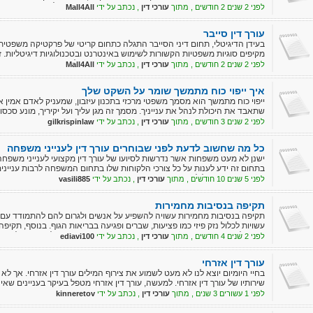
אם באמצעות מדיה חברתית, פרסומים מקוונים או אמצעים אלקטרוניים אחרים.
לפני 2 שנים 2 חודשים , מתוך
עורכי דין
, נכתב על ידי
Mall4All
משפטיים המתמחים בתחום זה.
עורך דין סייבר
בעידן הדיגיטלי, תחום דיני הסייבר התגלה כתחום קריטי של פרקטיקה משפטית. ד
מקיפים סוגיות משפטיות הקשורות לשימוש באינטרנט ובטכנולוגיות דיגיטליות. זה
נתונים, פרטיות, פשעי סייבר, זכויות קניין רוחני ומסחר אלקטרוני.
לפני 2 שנים 2 חודשים , מתוך
עורכי דין
, נכתב על ידי
Mall4All
איך ייפוי כוח מתמשך שומר על השקט שלך
ייפוי כוח מתמשך הוא מסמך משפטי מרכזי בתכנון עיזבון, שמעניק לאדם אמי
שתאבד את היכולת לנהל את ענייניך. מסמך זה מגן עליך ועל יקיריך, מונע סכסו
הכנה נכונה באמצעות ייעוץ משפטי מקצועי מספקת ביטחון ושקט נפשי, ומבטי
לפני 2 שנים 3 חודשים , מתוך
עורכי דין
, נכתב על ידי
gilkrispinlaw
לצרכים האישיים שלך.
כל מה שחשוב לדעת לפני שבוחרים עורך דין לענייני משפחה
ישנן לא מעט משפחות אשר נדרשות לסיועו של עורך דין מקצועי לענייני משפח
בתחום זה ידע לענות על כל צורכי הלקוחות שלו בתחום המשפחה לרבות עניינים
עניינים הקשורים לילדים המשותפים ועוד.
לפני 5 שנים 10 חודשים , מתוך
עורכי דין
, נכתב על ידי
vasili885
תקיפה בנסיבות מחמירות
תקיפה בנסיבות מחמירות עשויה להשפיע על אנשים ולגרום להם להתמודד עם את
עשויות לכלול נזק פיזי כמו פציעות, שברים ופגיעה בבריאות הגוף. בנוסף, תקיפ
ופסיכולוגי כמו חרדה, פחד, טראומה ודיכוי. התקיפה עשויה גם להשפיע על האו
לפני 2 שנים 4 חודשים , מתוך
עורכי דין
, נכתב על ידי
ediavi100
ולגרום לו להרגיש פחות בטוח ומוגן. על מנת להתמודד ביעילות עם התקופה ה
מתאימים.
עורך דין אזרחי
בחיי היומיום יוצא לנו לא מעט לשמוע את צירוף המילים עורך דין אזרחי. אך לא ב
שירותיו של עורך דין אזרחי. למעשה, עורך דין אזרחי מטפל בעיקר בעניינים שא
דווקא עניינים שבין האזרחים.
לפני 1 עשורים 3 שנים , מתוך
עורכי דין
, נכתב על ידי
kinneretov