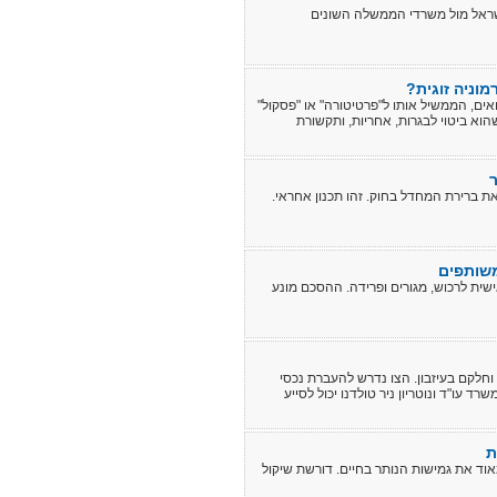
ישראל מול משרדי הממשלה השונים
וניה זוגית?
אים, הממשיל אותו ל"פרטיטורה" או "פסקול"
הוא ביטוי לבגרות, אחריות, ותקשורת
ת ברירת המחדל בחוק. זהו תכנון אחראי.
משותפים
שית לרכוש, מגורים ופרידה. ההסכם מונע
וחלקם בעיזבון. הצו נדרש להעברת נכסי
 עו"ד ונוטריון ניר טולדנו יכול לסייע
ת
וד את גמישות הנותר בחיים. דורשת שיקול