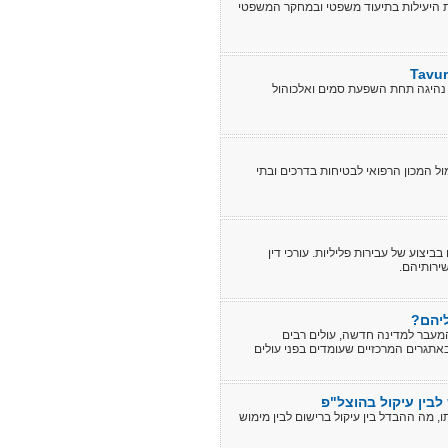
ת היעילות בתיעוד משפטי ובמחקר המשפטי
 חמורים של נהיגה תחת השפעת סמים ואלכוהול
Tav משרד עורכי דין המלווה נהגים כבר 30 שנה אל מול המכון הרפואי לבטיחות בדרכים ובתי
יצוע של עבירות פליליות. עורכי דין
ירותיהם.
יהם?
מעבר למדינה חדשה, עולים רבים
באתגרים המרכזיים שעומדים בפני עולים
לבין עיקול בהוצל"פ
 מה ההבדל בין עיקול ברישום לבין מימוש