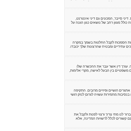
 הדבר הוביל לביקוש מוגבר לאנשי מקצוע
יני סייבר, המכונים גם דיני אינטרנט,
 כולל מגוון רחב של נושאים כגון הגנה על
ן את הסמכות לקבל החלטות בשמך במקרה
כים עתידיים ומבטיח שהרצונות שלך יכובדו.
חה שהמסמך יהיה מדויק, חוקי ומותאם
ה. עורך דין אשר עבר את ההכשרה שלו
 משפטיים בין הבעל לאישה, מקרי אלימות,
גרים רגשיים ופיזיים מרובים. התקיפה
ה בנסיבות מחמירות עשויה לגרום לנזק רגשי
פן שבו הקורבן מתמודד עם העולם החיצוני
קשה, חשוב להשתמש בכלים ומניעים
רור לנו מתי צריך ורצוי לפנות ולקבל את
ינם קשורים לכלל לרשויות המדינה, אלא