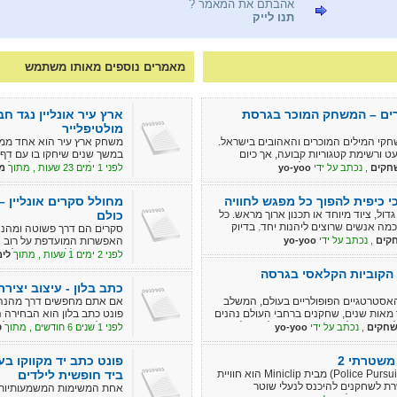
אהבתם את המאמר ?
תנו לייק
מאמרים נוספים מאותו משתמש
ברים – המשחק המוכר בגרסת
ארץ עיר אונליין נגד 
מולטיפלייר
קי המילים המוכרים והאהובים בישראל.
משחק ארץ עיר הוא אחד ממש
ט ורשימת קטגוריות קבועה, אך כיום
במשך שנים שיחקו בו עם דף, 
נגד חברים גם כאשר כל אחד נמצא במקום
אפשר לשחק ארץ עיר אונליין
חקים
, נכתב על ידי
yo-yoo
לפני 1 ימים 23 שעות , מתוך
מ
חים קישור לחברים ומתחילים להתחרות
אחר. פותחים חדר משחק, שו
ן.
בזמן אמת מהמחשב או מהטלפ
 כיפית להפוך כל מפגש לחוויה
מחולל סקרים אונליין 
ול, ציוד מיוחד או תכנון ארוך מראש. כל
כולם
מה אנשים שרוצים ליהנות יחד. בדיוק
סקרים הם דרך פשוטה ומהנה
 ביחד" – מקום שמרכז משחקי חברה
קים
, נכתב על ידי
yo-yoo
האפשרות המועדפת על רוב 
עם חברים, בני משפחה, ילדים או
בעזרת מחולל סקרים אונליין
לפני 2 ימים 1 שעות , מתוך
לימ
תשובות אפשריות, לבחור עי
 הקוביות הקלאסי בגרסה
לתלמידים, לבני משפחה או ל
כתב בלון - עיצוב יציר
לעצב, וכל התהליך מתבצע בצ
סטרטגיים הפופולריים בעולם, המשלב
אם אתם מחפשים דרך מהנה ו
מאות שנים, שחקנים ברחבי העולם נהנים
פונט כתב בלון הוא הבחירה 
גיה, ניתן לשחק שש בש אונליין בכל זמן
באנגלית) המעוצב ככתב חלו
חקים
, נכתב על ידי
yo-yoo
לפני 1 שנים 6 חודשים , מתוך
פ
ת של המשחק מציעות חוויית משחק
טקסט ליצירה אישית.
 שלא קיימות במשחק הפיזי.
שטרתי 2
פונט כתב יד מקווקו בע
משחק "מרדף משטרתי 2" (Police Pursuit 2) מבית Miniclip הוא חוויית
ביד חופשית לילדים
 לשחקנים להיכנס לנעלי שוטר
אחת המשימות המשמעותיות בי