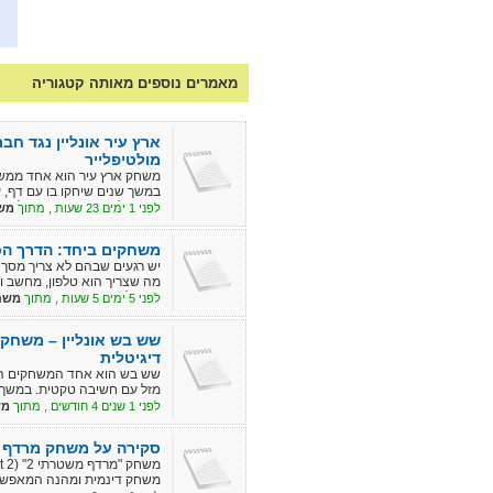
מאמרים נוספים מאותה קטגוריה
ארץ עיר אונליין נגד ח
מולטיפלייר
משחק ארץ עיר הוא אחד ממשח
במשך שנים שיחקו בו עם דף, ע
אפשר לשחק ארץ עיר אונליין 
לפני 1 ימים 23 שעות , מתוך
מש
אחר. פותחים חדר משחק, שול
בזמן אמת מהמחשב או מהטלפו
משחקים ביחד: הדרך הכי
יש רגעים שבהם לא צריך מסך גד
מה שצריך הוא טלפון, מחשב וכ
בשביל זה נוצר עמוד "משחקים
לפני 5 ימים 5 שעות , מתוך
משח
אונליין בעברית, שאפשר לשחק 
תלמידים, בבית וגם מרחוק.
שש בש אונליין – משחק
דיגיטלית
שש בש הוא אחד המשחקים הא
מזל עם חשיבה טקטית. במשך 
מהמשחק, וכיום, בזכות הטכנולו
לפני 1 שנים 4 חודשים , מתוך
מש
ובכל מקום. גרסאות דיגיטליו
משודרגת עם אפשרויות נוספות
סקירה על משחק מרדף מ
משחק דינמית ומהנה המאפשרת