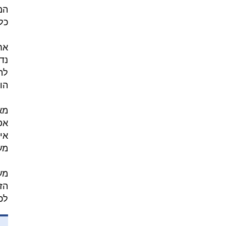
המ
כל
אח
נד
לה
הו
מא
אפ
אי
מע
מע
הז
לכ