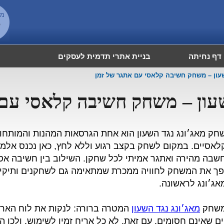
מש
6
דף נחיתה
בניית אתרי תדמית לעסקים
שעון – משחק חשיבה קלאסי עם אתגר של זמן
שעון – משחק חשיבה קלאסי עם
חק מאג׳ונג נגד השעון הוא אחת הגרסאות המהנות והמותחו
לאסיים. במקום לשחק בקצב רגוע וללא לחץ, כאן נכנס אלמנ
שבה מהירה ואתגר אמיתי לכל שחקן. השילוב בין חשיבה אסט
פך את המשחק לחוויה ממכרת שמתאימה גם לשחקנים ותיקים
אג׳ונג לראשונה.
שחק
מאג׳ונג נגד השעון
המטרה ברורה: לנקות את לוח האריח
ים שאינם חסומים. עם זאת, לא כל אריח זמין לשימוש, ולכן 