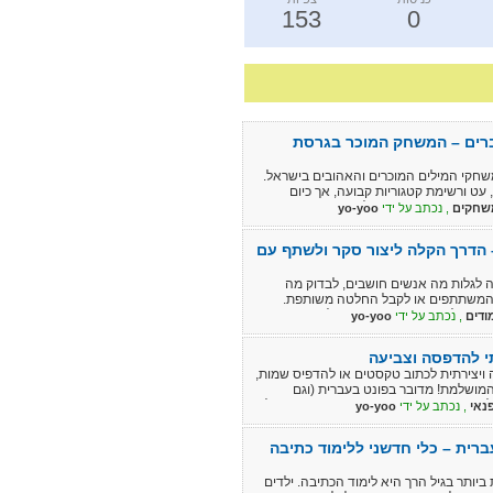
153
0
חברים – המשחק המוכר בגרסת
חקי המילים המוכרים והאהובים בישראל.
עט ורשימת קטגוריות קבועה, אך כיום
 נגד חברים גם כאשר כל אחד נמצא במקום
שחקים
, נכתב על ידי
yo-yoo
לחים קישור לחברים ומתחילים להתחרות
ון.
– הדרך הקלה ליצור סקר ולשתף עם
 לגלות מה אנשים חושבים, לבדוק מה
המשתתפים או לקבל החלטה משותפת.
 אפשר ליצור בתוך זמן קצר שאלה עם כמה
ודים
, נכתב על ידי
yo-yoo
צוב מתאים ולפרסם את הסקר לחברים,
גולשים באתר. אין צורך לדעת לתכנת או
תי להדפסה וצביעה
ורה ברורה ונוחה.
יצירתית לכתוב טקסטים או להדפיס שמות,
המושלמת! מדובר בפונט בעברית (וגם
ל, מה שמאפשר צביעה חופשית והפיכת כל
נאי
, נכתב על ידי
yo-yoo
ברית – כלי חדשני ללימוד כתיבה
ותר בגיל הרך היא לימוד הכתיבה. ילדים