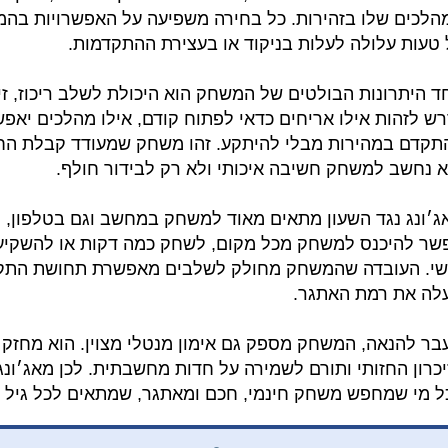
הלכים שלו בזהירות. כל בחירה משפיעה על האפשרויות בהמ
 טעות עלולה לעלות בניקוד או בעצירת ההתקדמות.
ד היתרונות הבולטים של המשחק הוא היכולת לשלב ריכוז, זי
רש לזהות אילו אריחים כדאי לפתוח קודם, אילו מהלכים יאפש
תקדם במהירות מבלי להיתקע. זהו משחק שמעודד קבלת החל
א נחשב למשחק חשיבה איכותי ולא רק לבידור חולף.
ג׳ונג נגד השעון מתאים מאוד למשחק במחשב וגם בטלפון, ל
שר להיכנס למשחק מכל מקום, לשחק כמה דקות או להשקיע ס
שי. העובדה שהמשחק מחולק לשלבים מאפשרת תחושת התקדמ
לה את רמת האתגר.
בר להנאה, המשחק מספק גם אימון מנטלי מצוין. הוא מחזק 
יכרון החזותי ותורם לשמירה על חדות מחשבתית. לכן מאג׳ונג
ל מי שמחפש משחק חינמי, חכם ומאתגר, שמתאים לכל גיל ו